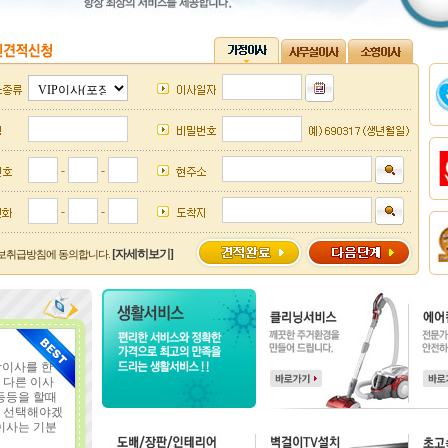
-
-
-
-
[자세히보기]
보취급방침에 동의합니다.
장이사를 한
 다른 이사
등등을 할때
를 선택해야겠
이사는 기분