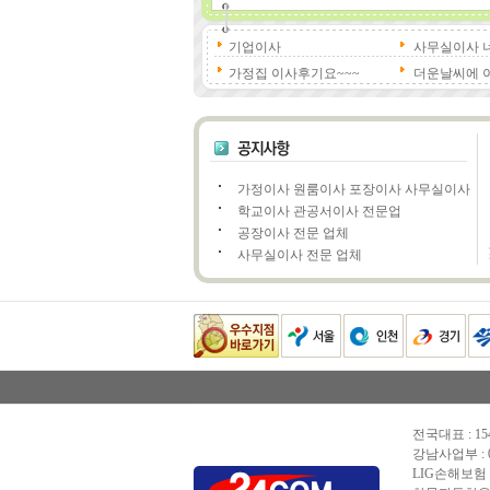
기업이사
사무실이사 
가정집 이사후기요~~~
더운날씨에 
가정이사 원룸이사 포장이사 사무실이사
학교이사 관공서이사 전문업
공장이사 전문 업체
사무실이사 전문 업체
전국대표 : 154
강남사업부 : 02
LIG손해보험 증